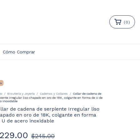
(
0
)
Cómo Comprar
%
io
/
Bisutería y Joyería
/
Cadenas y Collares
/
Collar de cadena de
piente Irregular liso chapado en oro de 18K, colgante en forma de U de
o inoxidable
llar de cadena de serpiente Irregular liso
apado en oro de 18K, colgante en forma
 U de acero inoxidable
229.00
$245.00