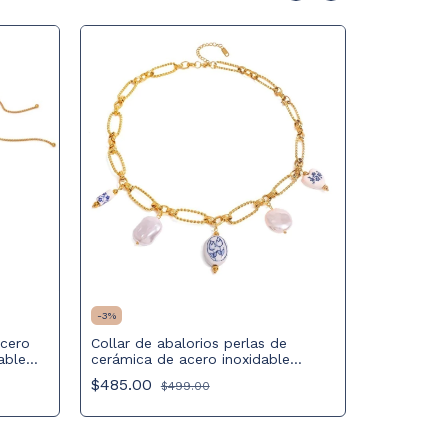
-
3
%
-
5
%
Acero
Collar de abalorios perlas de
able
cerámica de acero inoxidable
Collar ace
bañado en oro de 18k
cadena de
$485.00
$499.00
PVD de 1
$265.00