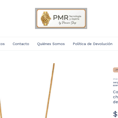
tos
Contacto
Quiénes Somos
Política de Devolución
-
7
Inic
ser
acer
Co
ch
de
$