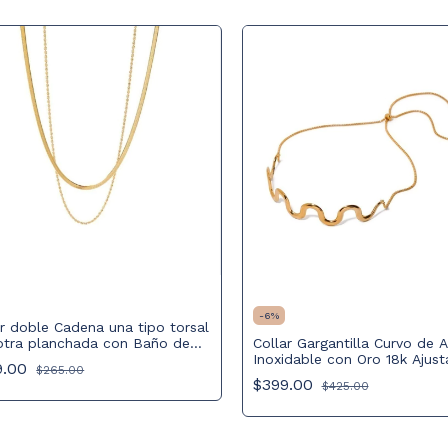
-
6
%
ar doble Cadena una tipo torsal
Collar Gargantilla Curvo de 
 otra planchada con Baño de
Inoxidable con Oro 18k Ajust
PVD de 18K
9.00
$265.00
Ondulado
$399.00
$425.00