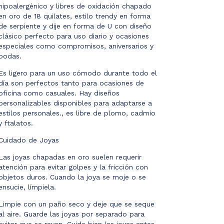
hipoalergénico y libres de oxidación chapado
en oro de 18 quilates, estilo trendy en forma
de serpiente y dije en forma de U con diseño
clásico perfecto para uso diario y ocasiones
especiales como compromisos, aniversarios y
bodas.
Es ligero para un uso cómodo durante todo el
día son perfectos tanto para ocasiones de
oficina como casuales. Hay diseños
personalizables disponibles para adaptarse a
estilos personales., es libre de plomo, cadmio
y ftalatos.
Cuidado de Joyas
Las joyas chapadas en oro suelen requerir
atención para evitar golpes y la fricción con
objetos duros. Cuando la joya se moje o se
ensucie, límpiela.
Limpie con un paño seco y deje que se seque
al aire. Guarde las joyas por separado para
evitar que se rayen. Cuide bien las joyas antes