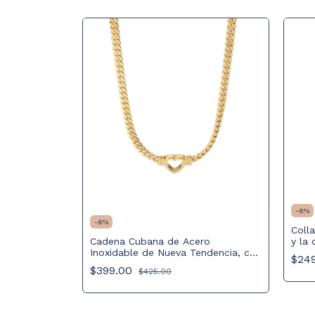
-
6
%
-
6
%
Coll
able con
Cadena Cubana de Acero
y la
icario de
Inoxidable de Nueva Tendencia, con
Oro 
$24
a
Colgante de Corazón Hueco,
$399.00
$425.00