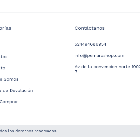
orías
Contáctanos
524494686954
info@pemaroshop.com
ctos
Av de la convencion norte 190
cto
7
es Somos
ca de Devolución
Comprar
dos los derechos reservados.