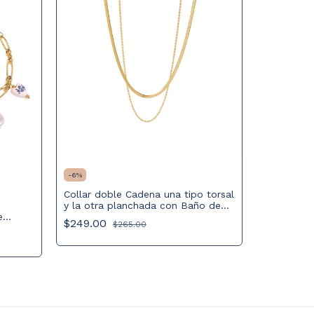
-
6
%
Collar doble Cadena una tipo torsal
-
-10
%
e
y la otra planchada con Baño de
e
Oro PVD de 18K
Collar co
$249.00
$265.00
de rata de
Chapado e
$285.00