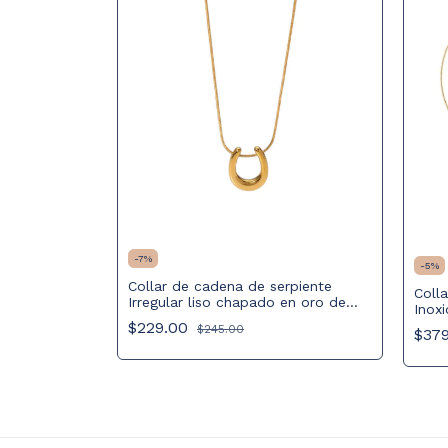
-
7
%
-
5
%
Collar de cadena de serpiente
o de Acero
Coll
Irregular liso chapado en oro de
 Ajustable
Inox
18K, colgante en forma de U de
dije 
$229.00
$245.00
$37
acero inoxidable
Cade