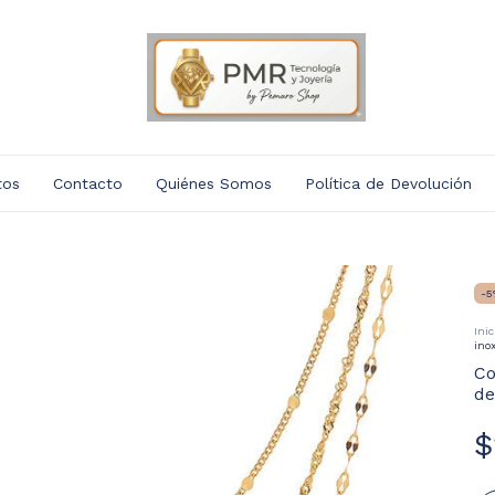
tos
Contacto
Quiénes Somos
Política de Devolución
-
5
Inic
ino
Co
de
$