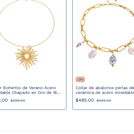
-
3
%
ar Bohemio de Verano Acero
Collar de abalorios perlas d
idable Chapado en Oro de 18K,
cerámica de acero inoxidabl
de Sol, Diseño Floral Calado,
bañado en oro de 18k
9.00
$485.00
$399.00
$499.00
na Ajustable,