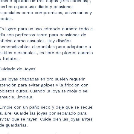
diseño apilado de tres capas (tres cadenas) ,
perfecto para uso diario y ocasiones
especiales como compromisos, aniversarios y
bodas.
Es ligero para un uso cómodo durante todo el
día son perfectos tanto para ocasiones de
oficina como casuales. Hay diseños
personalizables disponibles para adaptarse a
estilos personales., es libre de plomo, cadmio
y ftalatos.
Cuidado de Joyas
Las joyas chapadas en oro suelen requerir
atención para evitar golpes y la fricción con
objetos duros. Cuando la joya se moje o se
ensucie, límpiela.
Limpie con un paño seco y deje que se seque
al aire. Guarde las joyas por separado para
evitar que se rayen. Cuide bien las joyas antes
de guardarlas.