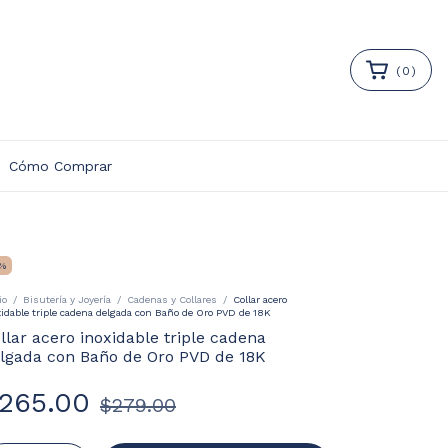
(
0
)
Cómo Comprar
%
io
/
Bisutería y Joyería
/
Cadenas y Collares
/
Collar acero
xidable triple cadena delgada con Baño de Oro PVD de 18K
llar acero inoxidable triple cadena
lgada con Baño de Oro PVD de 18K
265.00
$279.00