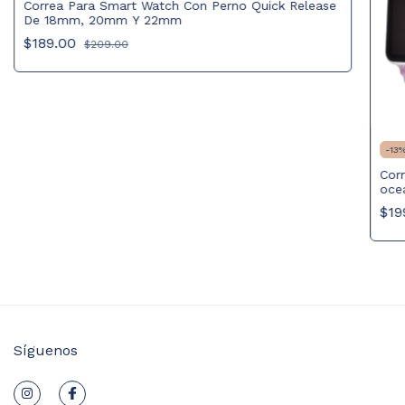
Correa Para Smart Watch Con Perno Quick Release
De 18mm, 20mm Y 22mm
$189.00
$209.00
-
13
Corr
oce
$19
Síguenos