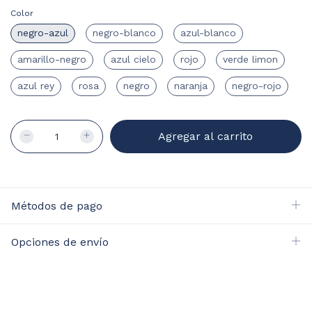
Color
negro-azul
negro-blanco
azul-blanco
amarillo-negro
azul cielo
rojo
verde limon
azul rey
rosa
negro
naranja
negro-rojo
Métodos de pago
Opciones de envío