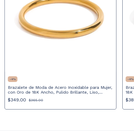
-
4
%
-
4
%
Brazalete de Moda de Acero Inoxidable para Mujer,
Bra
con Oro de 18K Ancho, Pulido Brillante, Liso,
18K
Elegante
$349.00
$38
$365.00