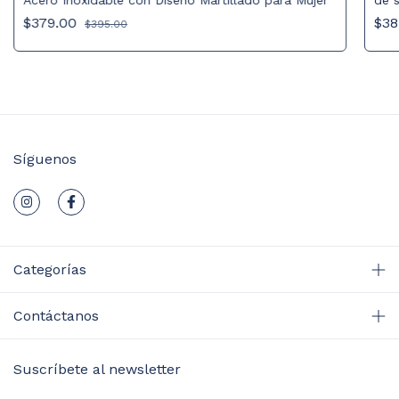
Acero Inoxidable con Diseño Martillado para Mujer
de s
con
$379.00
$38
$395.00
Síguenos
Categorías
Contáctanos
Suscríbete al newsletter