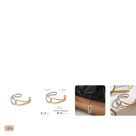
-
5
%