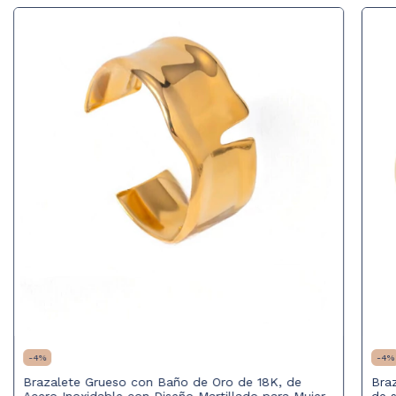
-
4
%
-
4
%
Brazalete Grueso con Baño de Oro de 18K, de
Bra